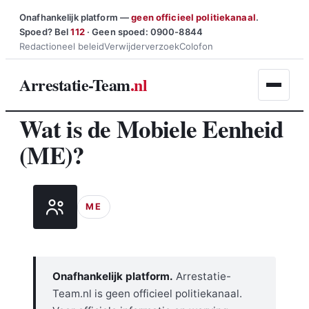
Ga
Onafhankelijk platform —
geen officieel politiekanaal
.
Spoed? Bel
112
· Geen spoed: 0900-8844
naar
Redactioneel beleid
Verwijderverzoek
Colofon
de
inhoud
Arrestatie-Team
.nl
Wat is de Mobiele Eenheid
(ME)?
ME
Onafhankelijk platform.
Arrestatie-
Team.nl is geen officieel politiekanaal.