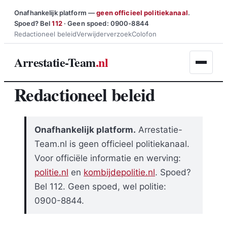
Ga
Onafhankelijk platform —
geen officieel politiekanaal
.
Spoed? Bel
112
· Geen spoed: 0900-8844
naar
Redactioneel beleid
Verwijderverzoek
Colofon
de
inhoud
Arrestatie-Team
.nl
Redactioneel beleid
Onafhankelijk platform.
Arrestatie-
Team.nl is geen officieel politiekanaal.
Voor officiële informatie en werving:
politie.nl
en
kombijdepolitie.nl
. Spoed?
Bel 112. Geen spoed, wel politie:
0900-8844.