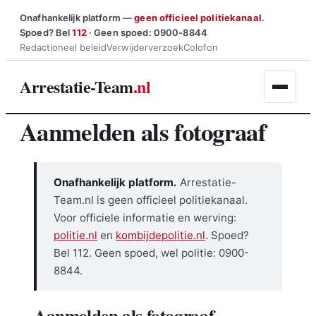
Ga
Onafhankelijk platform —
geen officieel politiekanaal
.
Spoed? Bel
112
· Geen spoed: 0900-8844
naar
Redactioneel beleid
Verwijderverzoek
Colofon
de
inhoud
Arrestatie-Team
.nl
Aanmelden als fotograaf
Onafhankelijk platform.
Arrestatie-
Team.nl is geen officieel politiekanaal.
Voor officiele informatie en werving:
politie.nl
en
kombijdepolitie.nl
. Spoed?
Bel 112. Geen spoed, wel politie: 0900-
8844.
Aanmelden als fotograaf