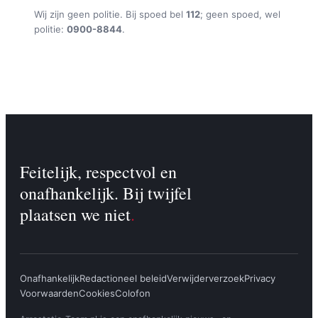
Wij zijn geen politie. Bij spoed bel
112
; geen spoed, wel
politie:
0900-8844
.
Feitelijk, respectvol en
onafhankelijk. Bij twijfel
plaatsen we niet
.
Onafhankelijk
Redactioneel beleid
Verwijderverzoek
Privacy
Voorwaarden
Cookies
Colofon