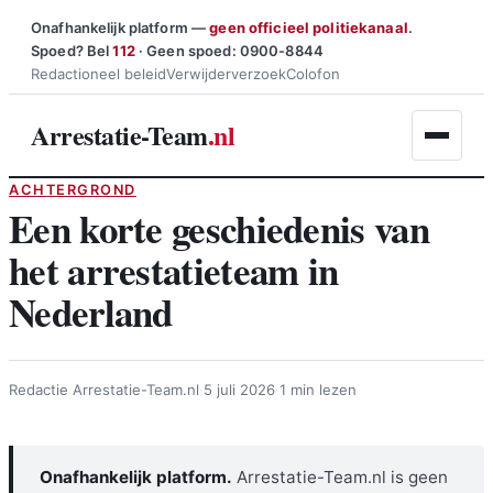
Ga
Onafhankelijk platform —
geen officieel politiekanaal
.
Spoed? Bel
112
· Geen spoed: 0900-8844
naar
Redactioneel beleid
Verwijderverzoek
Colofon
de
inhoud
Arrestatie-Team
.nl
ACHTERGROND
Een korte geschiedenis van
het arrestatieteam in
Nederland
Redactie Arrestatie-Team.nl
·
5 juli 2026
·
1 min lezen
Onafhankelijk platform.
Arrestatie-Team.nl is geen