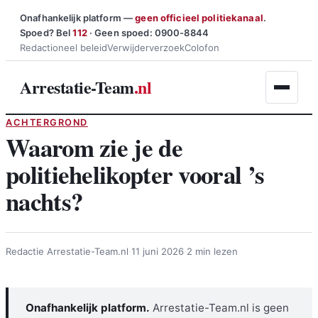
Ga
Onafhankelijk platform —
geen officieel politiekanaal
.
Spoed? Bel
112
· Geen spoed: 0900-8844
naar
Redactioneel beleid
Verwijderverzoek
Colofon
de
inhoud
Arrestatie-Team
.nl
ACHTERGROND
Waarom zie je de
politiehelikopter vooral ’s
nachts?
Redactie Arrestatie-Team.nl
·
11 juni 2026
·
2 min lezen
Onafhankelijk platform.
Arrestatie-Team.nl is geen