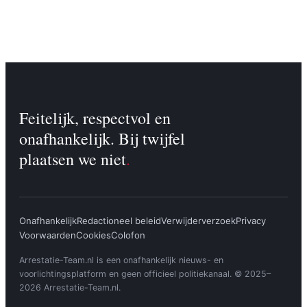
Feitelijk, respectvol en
onafhankelijk. Bij twijfel
plaatsen we niet
.
Onafhankelijk
Redactioneel beleid
Verwijderverzoek
Privacy
Voorwaarden
Cookies
Colofon
Arrestatie-Team.nl is een onafhankelijk nieuws- en
voorlichtingsplatform en geen officieel politiekanaal. © 2025–
2026 Arrestatie-Team.nl.