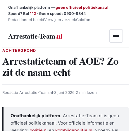
Ga
Onafhankelijk platform —
geen officieel politiekanaal
.
Spoed? Bel
112
· Geen spoed: 0900-8844
naar
Redactioneel beleid
Verwijderverzoek
Colofon
de
inhoud
Arrestatie-Team
.nl
ACHTERGROND
Arrestatieteam of AOE? Zo
zit de naam echt
Redactie Arrestatie-Team.nl
·
3 juni 2026
·
2 min lezen
Onafhankelijk platform.
Arrestatie-Team.nl is geen
officieel politiekanaal. Voor officiele informatie en
werving:
politie.nl
en
kombijdepolitie.nl
. Spoed? Bel