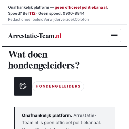
Ga
Onafhankelijk platform —
geen officieel politiekanaal
.
Spoed? Bel
112
· Geen spoed: 0900-8844
naar
Redactioneel beleid
Verwijderverzoek
Colofon
de
inhoud
Arrestatie-Team
.nl
Wat doen
hondengeleiders?
HONDENGELEIDERS
Onafhankelijk platform.
Arrestatie-
Team.nl is geen officieel politiekanaal.