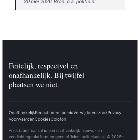
30 mei 2026. Bron: o.a. politie.nl.
Feitelijk, respectvol en
onafhankelijk. Bij twijfel
plaatsen we niet
.
Onafhankelijk
Redactioneel beleid
Verwijderverzoek
Privacy
Voorwaarden
Cookies
Colofon
Arrestatie-Team.nl is een onafhankelijk nieuws- en
voorlichtingsplatform en geen officieel politiekanaal. © 2025–