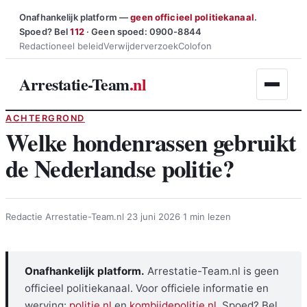
Ga
Onafhankelijk platform —
geen officieel politiekanaal
.
Spoed? Bel
112
· Geen spoed: 0900-8844
naar
Redactioneel beleid
Verwijderverzoek
Colofon
de
inhoud
Arrestatie-Team
.nl
ACHTERGROND
Welke hondenrassen gebruikt
de Nederlandse politie?
Redactie Arrestatie-Team.nl
·
23 juni 2026
·
1 min lezen
Onafhankelijk platform.
Arrestatie-Team.nl is geen
officieel politiekanaal. Voor officiele informatie en
werving:
politie.nl
en
kombijdepolitie.nl
. Spoed? Bel