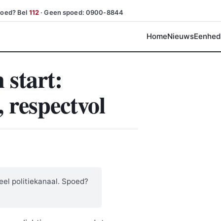
poed? Bel
112
· Geen spoed: 0900-8844
Home
Nieuws
Eenhed
 start:
, respectvol
eel politiekanaal. Spoed?