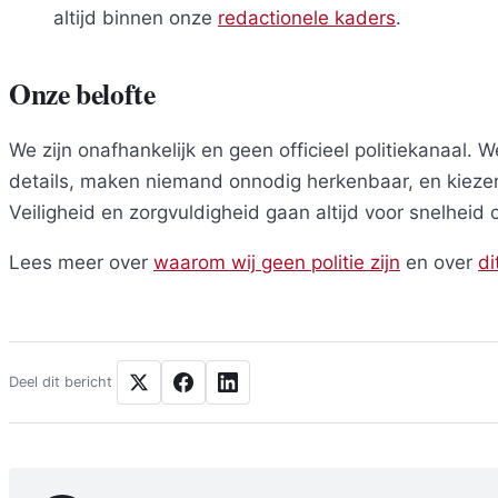
altijd binnen onze
redactionele kaders
.
Onze belofte
We zijn onafhankelijk en geen officieel politiekanaal. 
details, maken niemand onnodig herkenbaar, en kiezen b
Veiligheid en zorgvuldigheid gaan altijd voor snelheid o
Lees meer over
waarom wij geen politie zijn
en over
di
Deel dit bericht