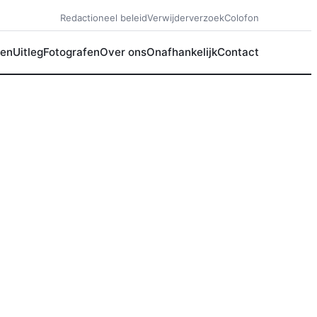
Redactioneel beleid
Verwijderverzoek
Colofon
en
Uitleg
Fotografen
Over ons
Onafhankelijk
Contact