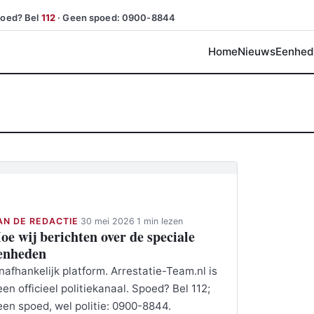
poed? Bel
112
· Geen spoed: 0900-8844
Home
Nieuws
Eenhed
n de redactie
AN DE REDACTIE
·
30 mei 2026
·
1 min lezen
oe wij berichten over de speciale
enheden
nafhankelijk platform. Arrestatie-Team.nl is
een officieel politiekanaal. Spoed? Bel 112;
een spoed, wel politie: 0900-8844.