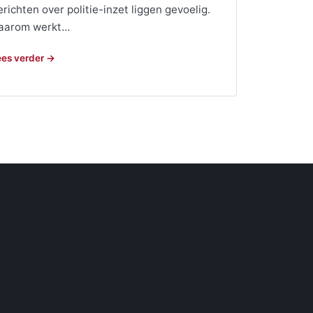
erichten over politie-inzet liggen gevoelig.
aarom werkt…
ees verder →