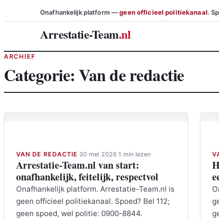
Ga
Onafhankelijk platform —
geen officieel politiekanaal
. S
naar
Arrestatie-Team
.nl
de
inhoud
ARCHIEF
Categorie:
Van de redactie
Van de redactie
Va
VAN DE REDACTIE
·
30 mei 2026
·
1 min lezen
V
Arrestatie-Team.nl van start:
H
onafhankelijk, feitelijk, respectvol
e
Onafhankelijk platform. Arrestatie-Team.nl is
O
geen officieel politiekanaal. Spoed? Bel 112;
g
geen spoed, wel politie: 0900-8844.
g