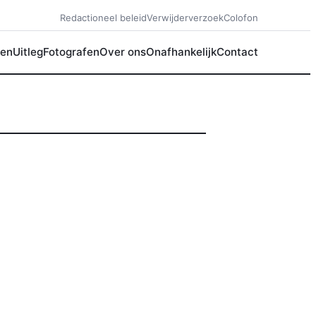
Redactioneel beleid
Verwijderverzoek
Colofon
en
Uitleg
Fotografen
Over ons
Onafhankelijk
Contact