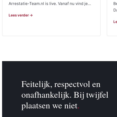
Arrestatie-Team.nl is live. Vanaf nu vind je…
B
D
Lees verder →
L
Feitelijk, respectvol en
onafhankelijk. Bij twijfel
plaatsen we niet
.