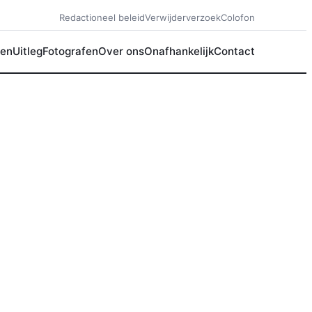
Redactioneel beleid
Verwijderverzoek
Colofon
en
Uitleg
Fotografen
Over ons
Onafhankelijk
Contact