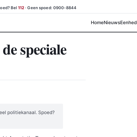
poed? Bel
112
· Geen spoed: 0900-8844
Home
Nieuws
Eenhed
 de speciale
eel politiekanaal. Spoed?